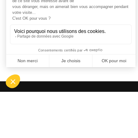
OFF
ASP
Bou
Tél.