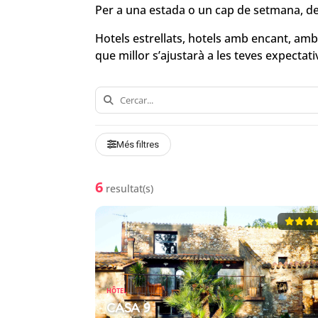
Per a una estada o un cap de setmana, de
Hotels estrellats, hotels amb encant, amb p
que millor s’ajustarà a les teves expectati
Més filtres
6
resultat(s)
HÔTEL
CASA 9