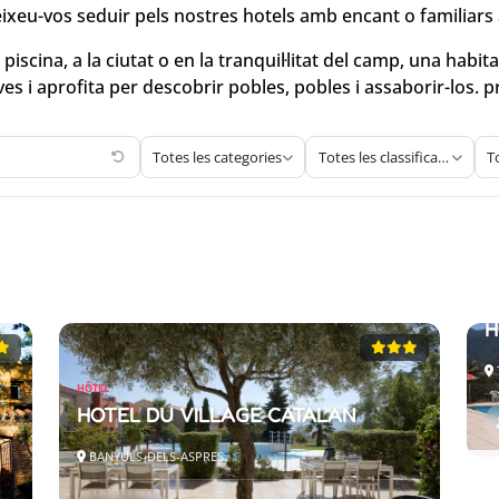
ixeu-vos seduir pels nostres hotels amb encant o familiars 
iscina, a la ciutat o en la tranquil·litat del camp, una habita
ves i aprofita per descobrir pobles, pobles i assaborir-los. p
Totes les categories
Totes les classificacions
T
HÔ
H
HÔTEL
HOTEL DU VILLAGE CATALAN
BANYULS-DELS-ASPRES