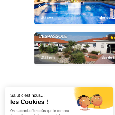
THUIR
9 pers.
des de 12
HÔTEL-RESTAURANT
L’ESPASSOLE
THUIR
32 pers.
des de 5