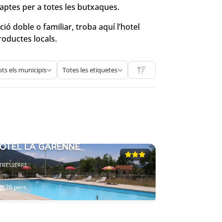
aptes per a totes les butxaques.
ció doble o familiar, troba aquí l’hotel
roductes locals.
ots els municipis
Totes les etiquetes
TEL-RESTAURANT
OTEL LA GARENNE
TRESSERRE
26 pers.