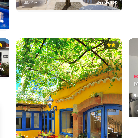
77 pers.
des de 95€
0€
1€
HÔ
M