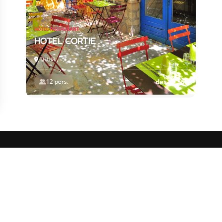
HÔTEL-RESTAURANT
HOTEL CORTIE
THUIR
12 pers.
des de 55€
L’OFFICE DE TOURISME
ICE DE TOURISME
RES-THUIR
Notícies
levard Violet, 66300 Thuir
Com és que?
 +33 4 68 53 45 86
Fullets
Taxa turística