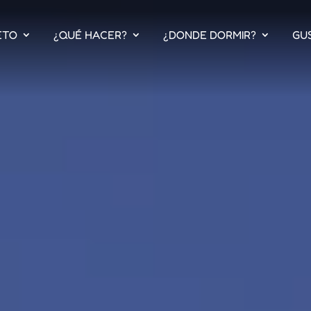
Video
Player
ETO
¿QUÉ HACER?
¿DONDE DORMIR?
GU