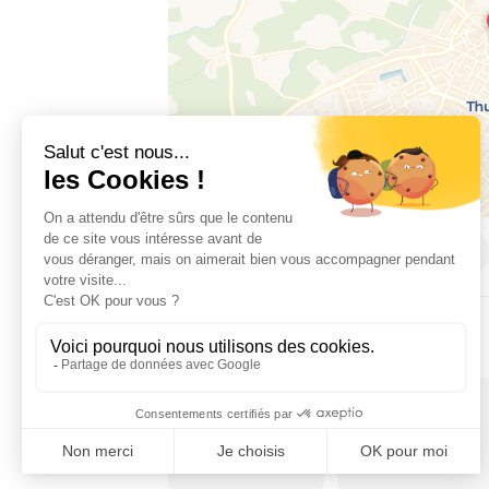
Place de la République, 66300 THUIR
INFO RUTA
Moyen
85 km
Dificultad
Distancia