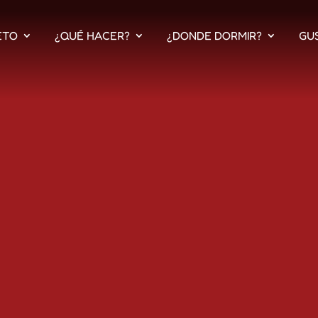
ETO
¿QUÉ HACER?
¿DONDE DORMIR?
GU