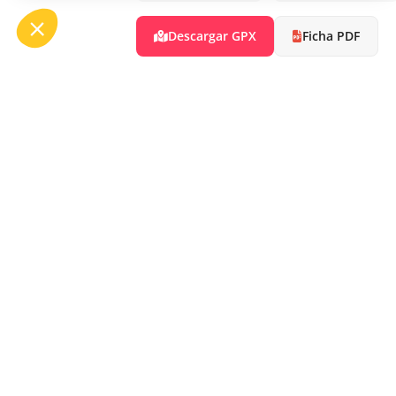
Descargar GPX
Ficha PDF
OFF
ASP
Bou
Tél.