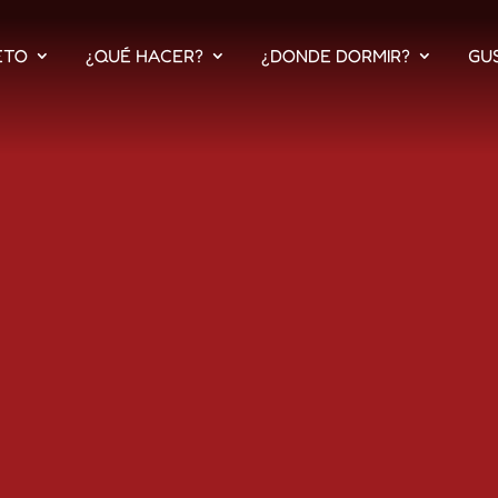
ETO
¿QUÉ HACER?
¿DONDE DORMIR?
GU