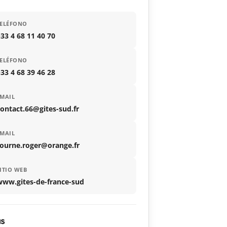
TELÉFONO
33 4 68 11 40 70
TELÉFONO
33 4 68 39 46 28
MAIL
ontact.66@gites-sud.fr
MAIL
tourne.roger@orange.fr
ITIO WEB
www.gites-de-france-sud
as