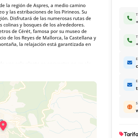
de la región de Aspres, a medio camino
o y las estribaciones de los Pirineos. Su
gión. Disfrutará de las numerosas rutas de
+
s colinas y bosques de los alrededores.
metros de Cérét, famosa por su museo de
io de los Reyes de Mallorca, la Castellana y
ontaña, la relajación está garantizada en
+
E
l de una sola planta se encuentra en un ala
c
E
S
 resguardada, mide 30 m2, tiene muebles de
Tarif
an jardín comunitario de ...