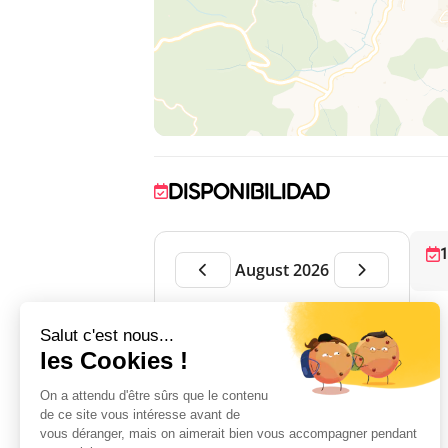
DISPONIBILIDAD
1
August 2026
LU
MA
MI
JU
VI
SÁ
DO
1
2
3
4
5
6
7
8
9
10
11
12
13
14
15
16
17
18
19
20
21
22
23