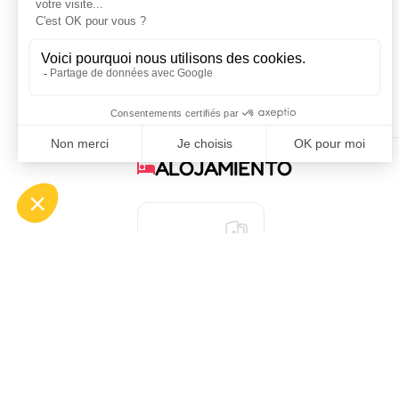
24
25
26
27
28
29
30
31
Disponible
Ocupado
No indicado
ALOJAMIENTO
1
habitación(es)
COMODIDADES
SERVICIOS