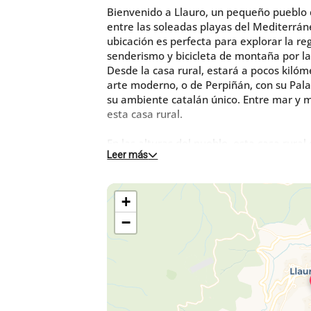
Bienvenido a Llauro, un pequeño pueblo 
entre las soleadas playas del Mediterráne
ubicación es perfecta para explorar la re
senderismo y bicicleta de montaña por la
Desde la casa rural, estará a pocos kiló
arte moderno, o de Perpiñán, con su Palac
su ambiente catalán único. Entre mar y m
esta casa rural.
En las alturas del pueblo, esta casa rura
Leer más
separada de la casa de los propietarios:
Planta baja:
+
- Salón luminoso con salida a una terraza
- Cocina
−
- Habitación 1: 1 cama 160x200
- Cuarto de ducha
- WC separado
La terraza está parcialmente cubierta y
jardín y una barbacoa eléctrica. Hay un gr