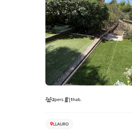
2
pers.
1
hab.
LLAURO