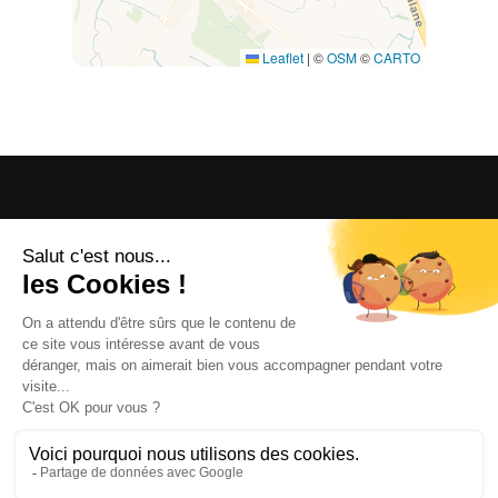
Leaflet
|
©
OSM
©
CARTO
OFFICE DE TOURISME
ASPRES-THUIR