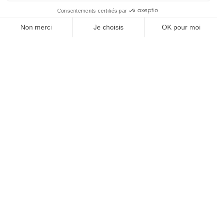
Boulevard Violet, 66300 Thuir
Tél. +33 4 68 53 45 86
L’OFFICE DE TOURISME
Noticias
Cómo ?
Folletos
Tasa turística