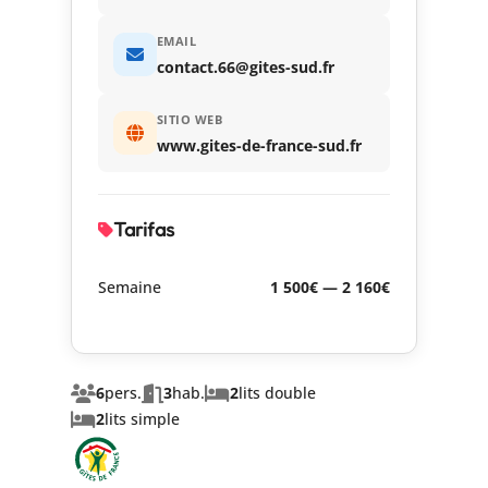
EMAIL
contact.66@gites-sud.fr
SITIO WEB
www.gites-de-france-sud.fr
Tarifas
Semaine
1 500€ — 2 160€
6
pers.
3
hab.
2
lits double
2
lits simple