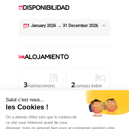
DISPONIBILIDAD
1 January 2026 → 31 December 2026
ALOJAMIENTO
3
2
habitación(es)
cama(s) doble
2
cama(s)
individual