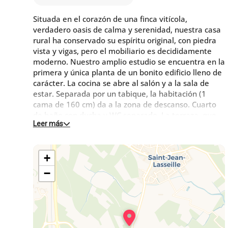
Situada en el corazón de una finca vitícola,
verdadero oasis de calma y serenidad, nuestra casa
rural ha conservado su espíritu original, con piedra
vista y vigas, pero el mobiliario es decididamente
moderno. Nuestro amplio estudio se encuentra en la
primera y única planta de un bonito edificio lleno de
carácter. La cocina se abre al salón y a la sala de
estar. Separada por un tabique, la habitación (1
cama de 160 cm) da a la zona de descanso. Cuarto
de baño con ducha y WC separado. La terraza, que
Leer más
no está cerrada, está equipada con muebles de
jardín y una plancha. Se encuentra en la planta baja
y da al parque. Llega a una finca vinícola, por lo que
+
le espera una botella de vino en señal de
bienvenida. Durante su estancia, podrá visitar
−
nuestro Museo del Vino, nuestras bodegas de
vinificación y participar en una degustación guiada
gratuita. En los alrededores, encontrará rutas de
senderismo y bicicleta de montaña por los viñedos.