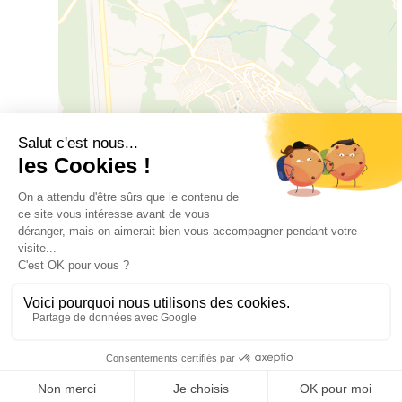
Leaflet
|
©
OSM
©
CARTO
ALOJAMIENTO
1
habitación(es)
COMODIDADES