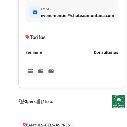
EMAIL
evenementiel@chateaumontana.com
Tarifas
Semaine
Consúltenos
2
pers.
1
hab.
BANYULS-DELS-ASPRES