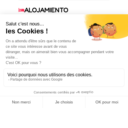
ALOJAMIENTO
2
habitación(es)
COMODIDADES
SERVICIOS