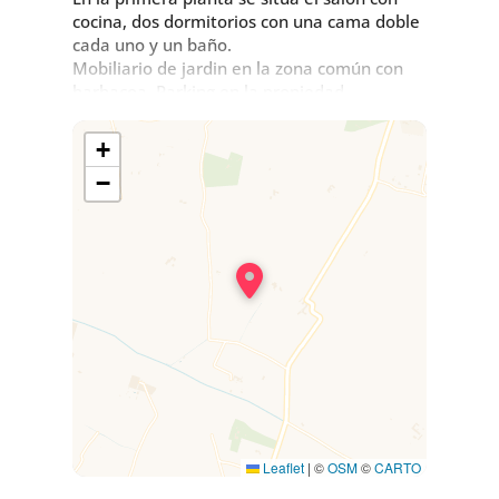
cocina, dos dormitorios con una cama doble
cada uno y un baño.
Mobiliario de jardin en la zona común con
barbacoa. Parking en la propiedad.
Recepción en la bodega donde podrá
tambien descubrir los vinos de nuestro
+
château.
−
Leaflet
|
©
OSM
©
CARTO