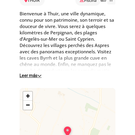
THUIR
Piscina
IT
Bienvenue à Thuir, une ville dynamique,
connu pour son patrimoine, son terroir et sa
douceur de vivre. Vous serez à quelques
kilomètres de Perpignan, des plages
d’Argelès-sur-Mer ou Saint Cyprien.
Découvrez les villages perchés des Aspres
avec des panoramas exceptionnels. Visitez
les caves Byrrh et la plus grande cuve en
chêne au monde. Enfin, ne manquez pas le
marché de producteurs les samedis matin.
Leer más
Entourée de vergers, de grenadiers, ce gîte
est mitoyen à la résidence principale des
propriétaires et se compose :
+
Rez-de-chaussée (quelques marches d'accès)
−
:
- Grand séjour avec salle à manger et
cuisine équipée donnant sur son jardin
privatif clos de 400 m² et sa pergola de 18
m².