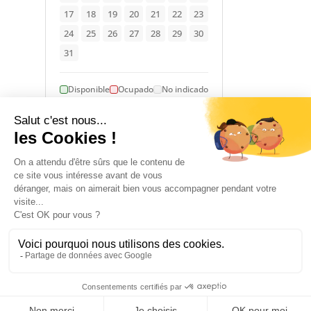
17
18
19
20
21
22
23
24
25
26
27
28
29
30
31
Disponible
Ocupado
No indicado
1 January 2026 → 31 December 2026
ALOJAMIENTO
3
2
habitación(es)
cama(s) doble