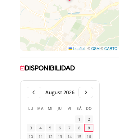
- Chambre 1 : 1 lit 160, TV
- Chambre 2 : 1 lit 140x190
- Chambre 3 :1 lit 90x190
- Salle d’eau
- WC indépendant
Parking sur place. De juin à septembre, de
Leaflet
|
©
OSM
©
CARTO
10h à 12h et de 16h à 19h, les propriétaires
vous permettent d'accéder à leur piscine
privée (4 m x 10 m, profondeur 1,5 m).
DISPONIBILIDAD
August 2026
LU
MA
MI
JU
VI
SÁ
DO
1
2
3
4
5
6
7
8
9
10
11
12
13
14
15
16