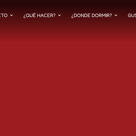
ETO
¿QUÉ HACER?
¿DONDE DORMIR?
GU