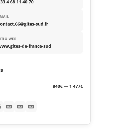
33 4 68 11 40 70
MAIL
ontact.66@gites-sud.fr
ITIO WEB
www.gites-de-france-sud
as
840€ — 1 477€