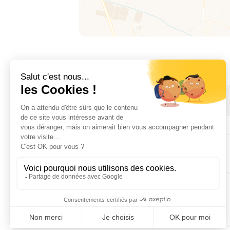
DISPONIBILIDAD
1 January 2026 → 31 December 2026
ALOJAMIENTO
4
1
habitación(es)
cama(s) doble