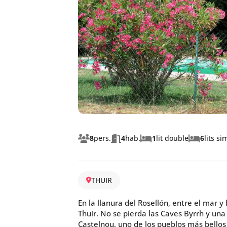
8
pers.
4
hab.
1
lit double
6
lits si
THUIR
En la llanura del Rosellón, entre el mar 
Thuir. No se pierda las Caves Byrrh y una
Castelnou, uno de los pueblos más bellos