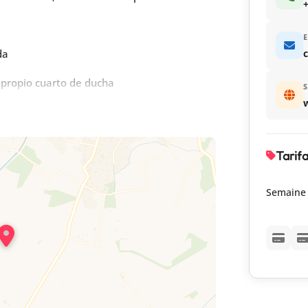
+
E
da
c
 propio cuarto de ducha
S
u propio cuarto de ducha
Tarif
Semaine
llar plantado de árboles, muebles de jardín,
 La piscina es compartida con otras 2 casas
pietario), a unos 70 m de la casa rural. La
ra niños pequeños. Aparcamiento en la