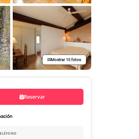
Mostrar 15 fotos
Reservar
mación
TELÉFONO