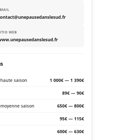
MAIL
contact@unepausedanslesud.fr
ITIO WEB
www.unepausedanslesud.fr
as
haute saison
1 000€ — 1 390€
89€ — 90€
 moyenne saison
650€ — 800€
95€ — 115€
600€ — 630€