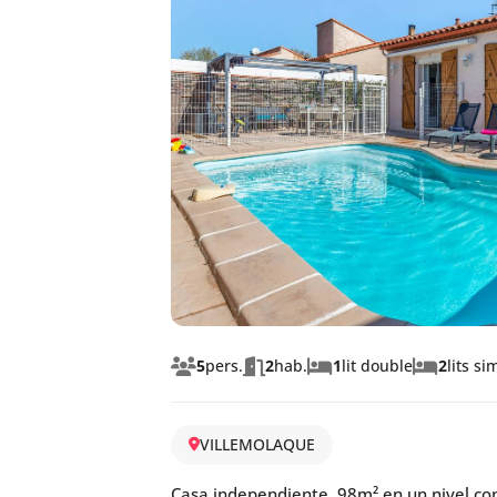
5
pers.
2
hab.
1
lit double
2
lits si
VILLEMOLAQUE
Casa independiente, 98m² en un nivel con