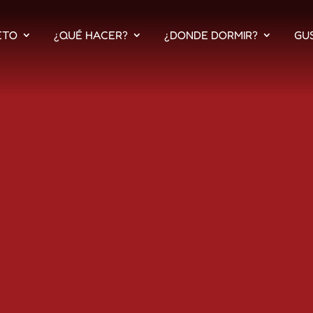
ETO
¿QUÉ HACER?
¿DONDE DORMIR?
GU