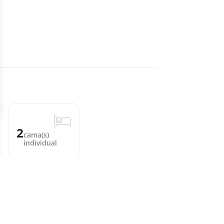
2
cama(s)
individual