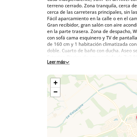
terreno cerrado. Zona tranquila, cerca de
cerca de las carreteras principales, sin la
Fácil aparcamiento en la calle o en el ca
Gran recibidor, gran salón con aire acondi
en la parte trasera. Zona de despacho, W
con sofá cama esquinero y TV de pantalla
de 160 cm y 1 habitación climatizada con
doble. Cuarto de baño con ducha. Aseo s
Exterior: Piscina de agua salada de 7x3
Leer más
pérgola, muebles de jardín, sombrilla y to
Encantador pueblo catalán, de fácil acce
min de Thuir o Perpignan (estación), 25 
+
aeropuerto.
Tiendas en e
−