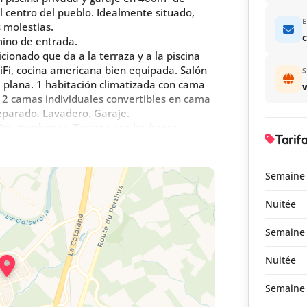
l centro del pueblo. Idealmente situado,
E
s molestias.
mino de entrada.
cionado que da a la terraza y a la piscina
iFi, cocina americana bien equipada. Salón
S
 plana. 1 habitación climatizada con cama
 2 camas individuales convertibles en cama
eparado. Lavadero. Garaje.
,80m, tumbonas. Terraza con barbacoa,
Tarif
ldo. Jardín.
so, enclavado entre viñedos y huertos a 15
min de las playas y 20 min de España, 30min
Semaine 
Nuitée
Semaine
Nuitée
Semaine