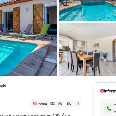
mple
Infor
Piscina
FR
EN
IT
+
 piscina privada y garaje en 400m² de