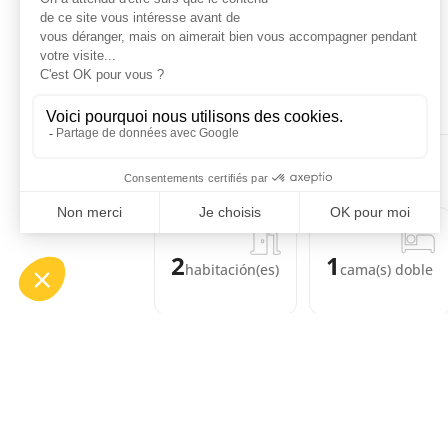
31
Disponible
Ocupado
No indicado
ALOJAMIENTO
2
1
habitación(es)
cama(s) doble
EQUIPAMIENTOS
COMODIDADES