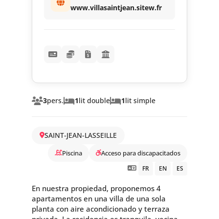
www.villasaintjean.sitew.fr
3
pers.
1
lit double
1
lit simple
SAINT-JEAN-LASSEILLE
Piscina
Acceso para discapacitados
FR
EN
ES
En nuestra propiedad, proponemos 4
apartamentos en una villa de una sola
planta con aire acondicionado y terraza
privada. La residencia es tranquila, vecina