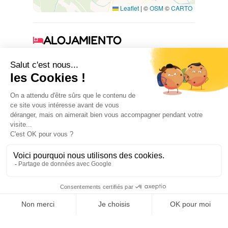
Leaflet
|
©
OSM
©
CARTO
ALOJAMIENTO
1
1
cama(s) doble
cama(s)
individual
EQUIPAMIENTOS
COMODIDADES