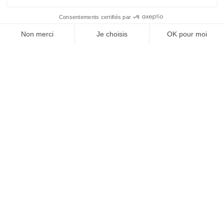
OFFICE DE TOURISME
ASPRES-THUIR
Boulevard Violet, 66300 Thuir
Tél. +33 4 68 53 45 86
L’OFFICE DE TOURISME
Noticias
Cómo ?
Folletos
Tasa turística