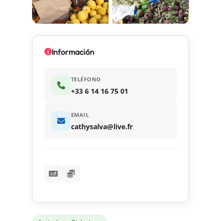
Información
TELÉFONO
+33 6 14 16 75 01
EMAIL
cathysalva@live.fr