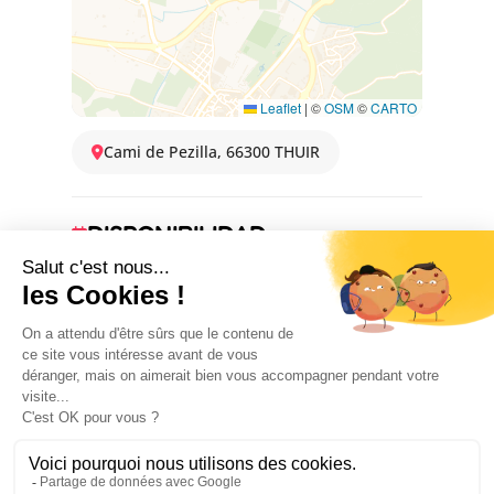
Leaflet
|
©
OSM
©
CARTO
Cami de Pezilla, 66300 THUIR
DISPONIBILIDAD
1 January 2026 → 31 December 2026
Contacter le producteur