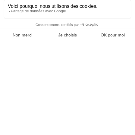
OFFICE DE TOURISME
ASPRES-THUIR
Boulevard Violet, 66300 Thuir
Tél. +33 4 68 53 45 86
L’OFFICE DE TOURISME
Noticias
Cómo ?
Folletos
Tasa turística