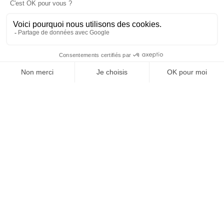
OFFICE DE TOURISME
ASPRES-THUIR
Boulevard Violet, 66300 Thuir
Tél. +33 4 68 53 45 86
L’OFFICE DE TOURISME
Noticias
Cómo ?
Folletos
Tasa turística