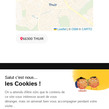
Leaflet
|
©
OSM
©
CARTO
66300 THUIR