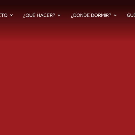
ETO
¿QUÉ HACER?
¿DONDE DORMIR?
GU