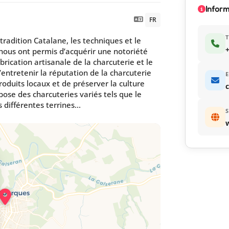
Infor
FR
radition Catalane, les techniques et le
+
s nous ont permis d’acquérir une notoriété
rication artisanale de la charcuterie et le
entretenir la réputation de la charcuterie
E
oduits locaux et de préserver la culture
se des charcuteries variés tels que le
 différentes terrines...
S