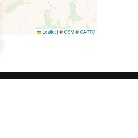
Leaflet
|
©
OSM
©
CARTO
S
L’OFFICE DE TOURISME
ICE DE TOURISME
RES-THUIR
Noticias
levard Violet, 66300 Thuir
Cómo ?
 +33 4 68 53 45 86
Folletos
Tasa turística