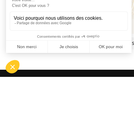
15 Place de la Mairie, 66300 FOURQUE
OFF
ASP
Bou
Tél.