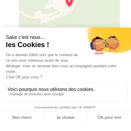
Leaflet
|
©
OSM
©
CARTO
3 carrer Na Patora , 66300 CASTELNOU