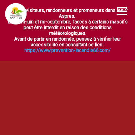
Chers visiteurs, randonneurs et promeneurs dans les
Ouvrir la barre d’outils
Aspres,
Entre mi-juin et mi-septembre, l’accès à certains massifs
peut être interdit en raison des conditions
météorologiques.
Avant de partir en randonnée, pensez à vérifier leur
accessibilité en consultant ce lien :
https://www.prevention-incendie66.com/