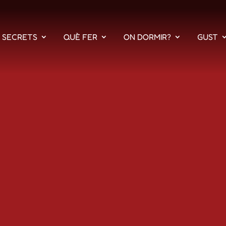
S SECRETS
QUÈ FER
ON DORMIR?
GUST