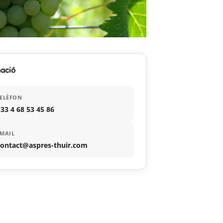
ació
ELÈFON
33 4 68 53 45 86
MAIL
contact@aspres-thuir.com