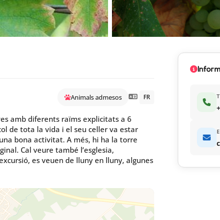
Inform
T
Animals admesos
FR
+
es amb diferents raïms explicitats a 6
ol de tota la vida i el seu celler va estar
E
una bona activitat. A més, hi ha la torre
ginal. Cal veure també l’esglesia,
excursió, es veuen de lluny en lluny, algunes