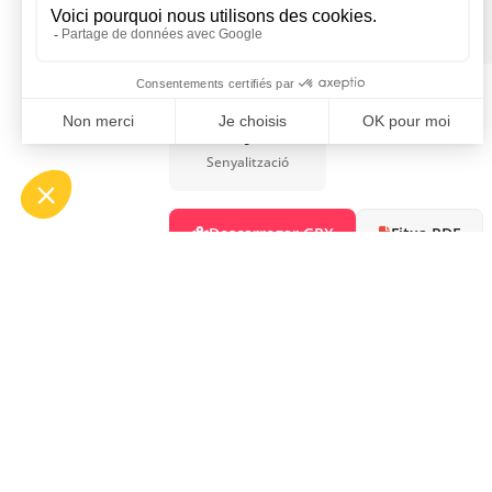
Facile
8 km
Dificultat
Distància
PR © jaune
Senyalització
Descarregar GPX
Fitxa PDF
OFF
ASP
Bou
Tél.