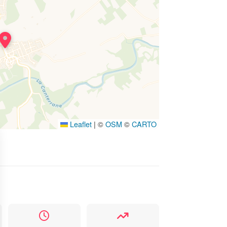
Leaflet
|
©
OSM
©
CARTO