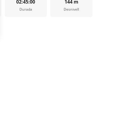
02:45:00
144 m
Durada
Desnivell
L’OFFICE DE TOURISME
ICE DE TOURISME
RES-THUIR
Notícies
levard Violet, 66300 Thuir
Com és que?
 +33 4 68 53 45 86