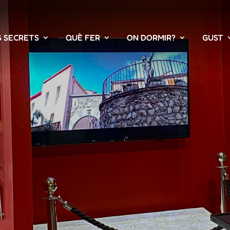
S SECRETS
QUÈ FER
ON DORMIR?
GUST