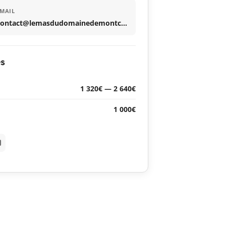
MAIL
contact@lemasdudomainedemontcalm.com
es
1 320€ — 2 640€
1 000€