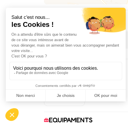
DISPONIBILITAT
1 January 2026 → 31 December 2026
ALLOTJAMENT
4
habitació(ns)
EQUIPAMENTS