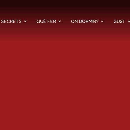
S SECRETS
QUÈ FER
ON DORMIR?
GUST