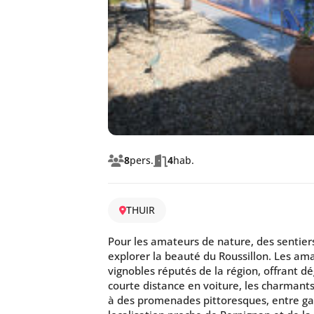
8
pers.
4
hab.
THUIR
Pour les amateurs de nature, des sentie
explorer la beauté du Roussillon. Les am
vignobles réputés de la région, offrant d
courte distance en voiture, les charmants 
à des promenades pittoresques, entre galer