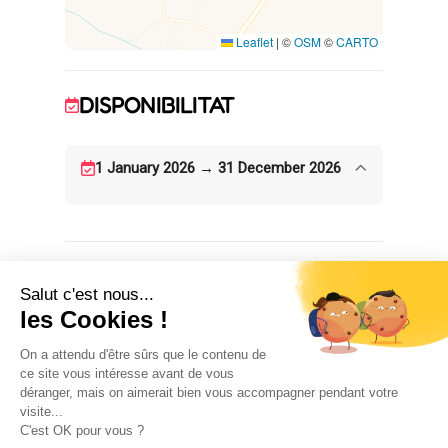
Leaflet
|
©
OSM
©
CARTO
DISPONIBILITAT
1 January 2026 → 31 December 2026
ALLOTJAMENT
3
1
habitació(ns)
llit(s) doble