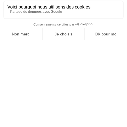
4
llit(s) individual
EQUIPAMENTS
COMODITATS
SERVEIS