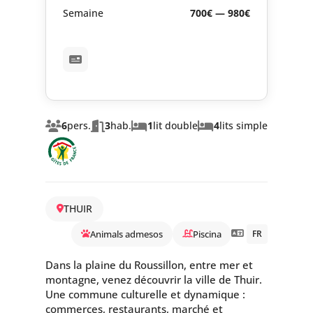
Semaine
700€ — 980€
6
pers.
3
hab.
1
lit double
4
lits simple
THUIR
Animals admesos
Piscina
FR
Dans la plaine du Roussillon, entre mer et
montagne, venez découvrir la ville de Thuir.
Une commune culturelle et dynamique :
commerces, restaurants, marché et