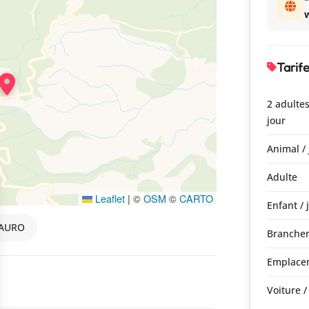
Tarif
2 adultes
jour
Animal / 
Adulte
Leaflet
|
©
OSM
©
CARTO
Enfant / 
LLAURO
Branchem
Emplacem
Voiture /