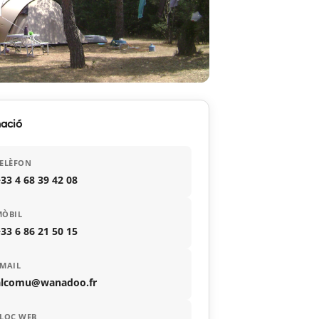
ació
ELÈFON
33 4 68 39 42 08
MÒBIL
33 6 86 21 50 15
MAIL
alcomu@wanadoo.fr
LOC WEB