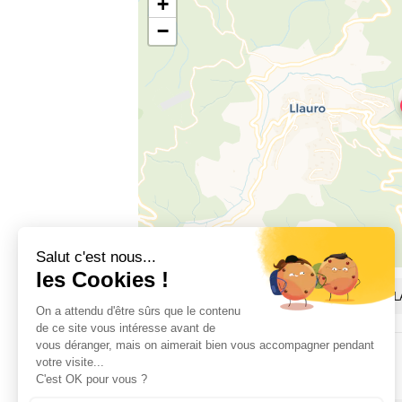
+
−
1 coll des Francessous, D 615, 66300 
DISPONIBILITAT