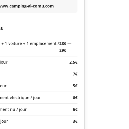
www.camping-al-comu.com
es
 + 1 voiture + 1 emplacement /
23€ —
29€
jour
2,5€
7€
jour
5€
ent électrique / jour
6€
ent nu / jour
6€
 jour
3€