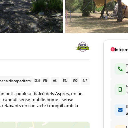
Inform
T
+
per a discapacitats
FR
AL
EN
ES
NE
+
un petit poble al balcó dels Aspres, en un
g tranquil sense mobile home i sense
 relaxants en contacte tranquil amb la
E
L