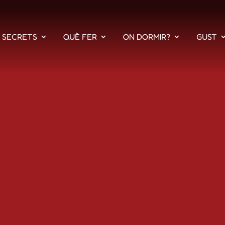
S SECRETS
QUÈ FER
ON DORMIR?
GUST