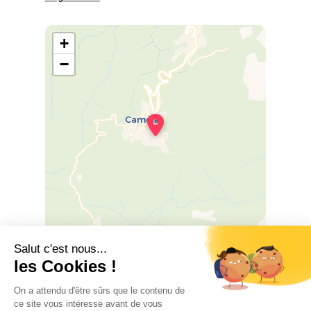
portes de gran finestres, pot allotjar fins a 6
persones. Una gran sala d'estar agradable
+
amb vistes a una gran terrassa privada amb
vista sobre el camp on vam poder veure
−
biches o tot tipus d'ocells. La cuina està
equipada amb un gran congelador de
nevera, vitroceràmica, forn elèctric i
microones, rentavaixelles, torradora,
bullidor d'aigua, cafetera Senseo.
El bany amb la seva còmoda dutxa i la seva
rentadora. Un lavabo independent ...
Leaflet
|
©
OSM
©
CARTO
EQUIPAMENTS