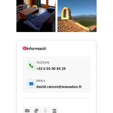
Informació
TELÈFON
+33 6 03 90 84 29
EMAIL
david.ramon@wanadoo.fr