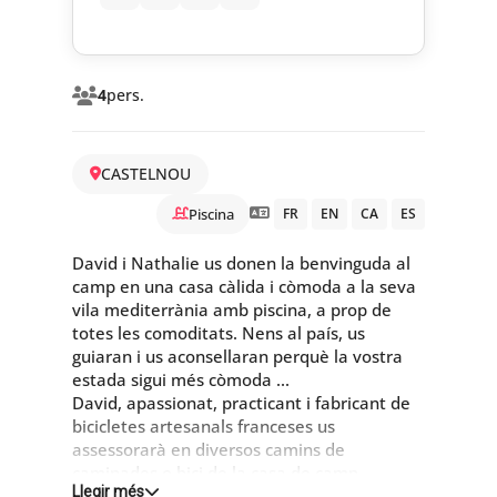
4
pers.
CASTELNOU
Piscina
FR
EN
CA
ES
David i Nathalie us donen la benvinguda al
camp en una casa càlida i còmoda a la seva
vila mediterrània amb piscina, a prop de
totes les comoditats. Nens al país, us
guiaran i us aconsellaran perquè la vostra
estada sigui més còmoda ...
David, apassionat, practicant i fabricant de
bicicletes artesanals franceses us
assessorarà en diversos camins de
caminades o bici de la casa de camp.
Llegir més
Xalet tranquil i brillant per les seves 3