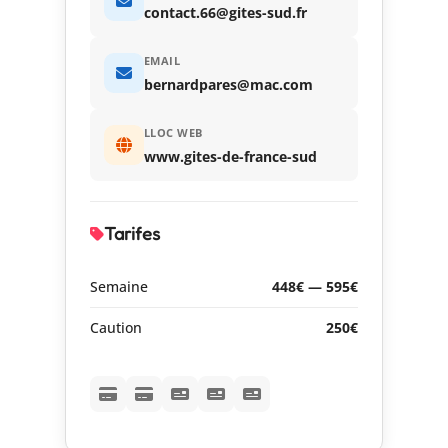
contact.66@gites-sud.fr
EMAIL
bernardpares@mac.com
LLOC WEB
www.gites-de-france-sud
Tarifes
Semaine
448€ — 595€
Caution
250€