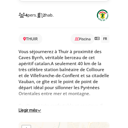
4
pers.
2
hab.
THUIR
Piscina
FR
Vous séjournerez à Thuir à proximité des
Caves Byrrh, véritable berceau de cet
apéritif catalan.A seulement 40 km de la
très célèbre station balnéaire de Collioure
et de Villefranche-de-Conflent et sa citadelle
Vauban, ce gîte est le point de point de
départ idéal pour sillonner les Pyrénées
Orientales entre mer et montagne.
Ce gîte est très confortable et spacieux. Il
Llegir més
dispose également, d'une terrasse abritée
et rien que pour vous : la vue s'ouvre sur les
paysages alentours, parfait pour les petits-