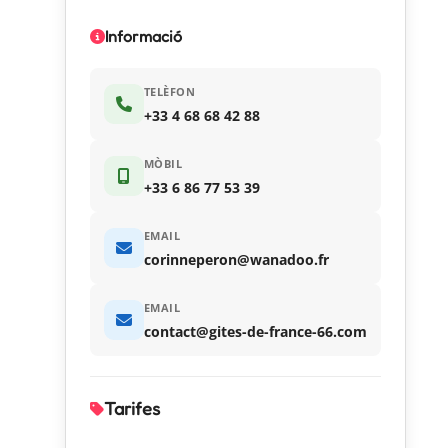
Informació
TELÈFON
+33 4 68 68 42 88
MÒBIL
+33 6 86 77 53 39
EMAIL
corinneperon@wanadoo.fr
EMAIL
contact@gites-de-france-66.com
Tarifes