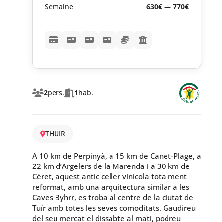
Semaine
630€ — 770€
2
pers.
1
hab.
THUIR
A 10 km de Perpinyà, a 15 km de Canet-Plage, a
22 km d’Argelers de la Marenda i a 30 km de
Cèret, aquest antic celler vinícola totalment
reformat, amb una arquitectura similar a les
Caves Byhrr, es troba al centre de la ciutat de
Tuïr amb totes les seves comoditats. Gaudireu
del seu mercat el dissabte al matí, podreu