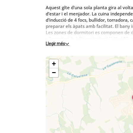
Aquest gîte d'una sola planta gira al volt
d'estar i el menjador. La cuina indepen
d'inducció de 4 focs, bullidor, torradora,
preparar els àpats amb facilitat. El bany 
Les zones de dormitori es componen de d
• Dormitori 1: 1 llit estàndard (140x190 
Llegir més
• Dormitori 2: 2 llits estàndard (90x190 c
L'accés al jardí és per una escala d'uns d
+
tancat, amb arbres. La piscina de 8x4 m, 
m i 1,80 m, està oberta de maig a mitjans
−
amb un segon gîte a la primera planta. A