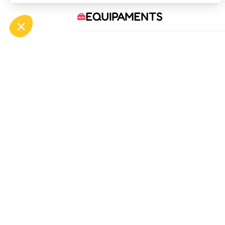
EQUIPAMENTS
COMODITATS
SERVEIS
OFF
ASP
Bou
Tél.