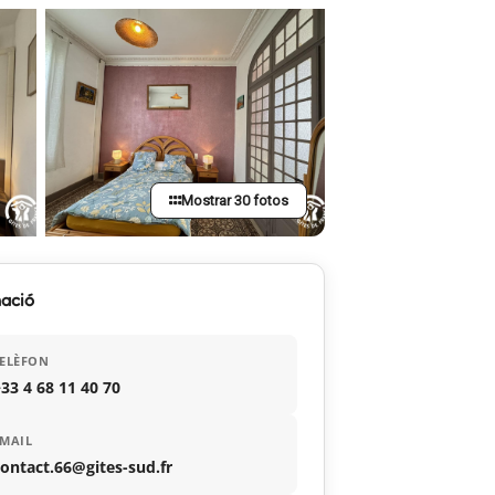
Mostrar 30 fotos
ació
ELÈFON
33 4 68 11 40 70
MAIL
ontact.66@gites-sud.fr