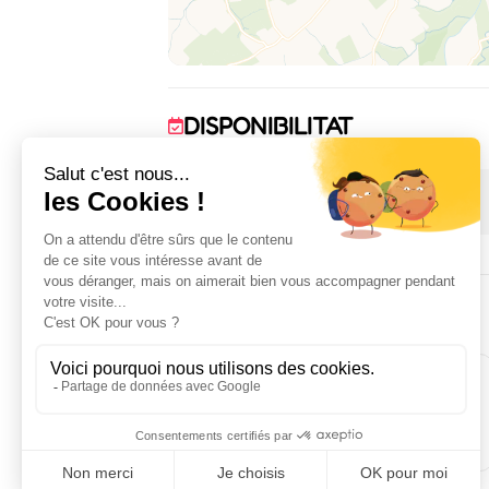
DISPONIBILITAT
1 January 2026 → 31 December 2026
ALLOTJAMENT
2
1
habitació(ns)
llit(s) doble