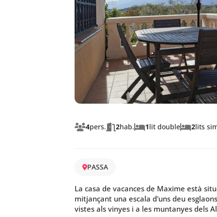
4
pers.
2
hab.
1
lit double
2
lits si
PASSA
La casa de vacances de Maxime està situa
mitjançant una escala d'uns deu esglao
vistes als vinyes i a les muntanyes dels A