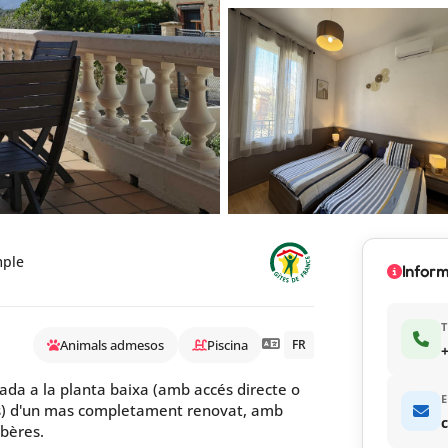
mple
Inform
T
Animals admesos
Piscina
FR
+
da a la planta baixa (amb accés directe o
E
ns) d'un mas completament renovat, amb
c
lbères.