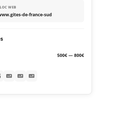
LOC WEB
www.gites-de-france-sud
es
500€ — 800€