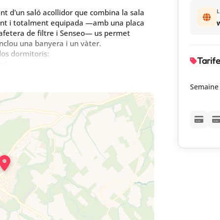
ant d'un saló acollidor que combina la sala
L
dent i totalment equipada —amb una placa
 cafetera de filtre i Senseo— us permet
inclou una banyera i un vàter.
os dormitoris:
Tarif
cm)
m)
Semaine
eu esglaons que condueix al jardí compartit i
amb una profunditat que oscil·la entre 1,20
 d'octubre, i la cuina d'estiu es comparteix
parcament privat.