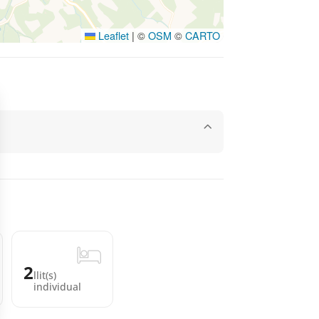
Leaflet
|
©
OSM
©
CARTO
2
llit(s)
individual