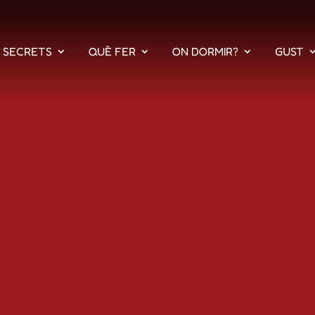
S SECRETS
QUÈ FER
ON DORMIR?
GUST