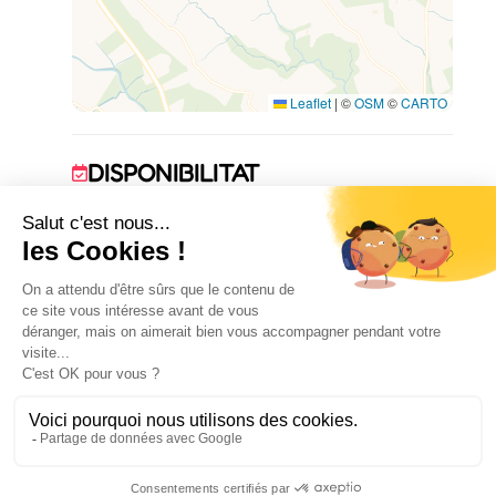
des repas en plein air
Jardin arboré non clos pour des instants de
détente
Parking sur place
Leaflet
|
©
OSM
©
CARTO
DISPONIBILITAT
1 January 2026 → 31 December 2026
ALLOTJAMENT
3
habitació(ns)