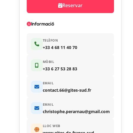
Reservar
Informació
TELÈFON
+33 4 68 11 40 70
MÒBIL
+33 6 27 53 28 83
EMAIL
contact.66@gites-sud.fr
EMAIL
christophe.perarnau@gmail.com
LLOC WEB
www.gites-de-france-sud