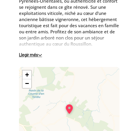
Pyrénées-Orientales, où authenticité et confort
se rejoignent dans ce gîte rénové. Sur une
exploitations viticole, niché au cœur d'une
ancienne bâtisse vigneronne, cet hébergement
touristique est fait pour des vacances en famille
ou entre amis. Profitez de son ambiance et de
son jardin arboré non clos pour un séjour
authentique au cœur du Roussillon.
Llegir més
Rez-de-chaussée : cuisine avec salle à manger
équipée d'un poêle à bois, donnant sur le jardin
avec terrasse.
+
Salon séparé pour des moments de détente
donnant sur le jardin avec terrasse
−
wc
1er étage :
Une chambre avec 1 lit 140
Une chambre avec 1 lit 140
Une chambre avec 1 lit 160
Salle d'eau - Wc
À l'extérieur :
Belle terrasse abritée et privative pour profiter