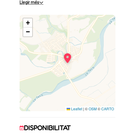
Llegir més
Ce gîte est situé au rez-de-chaussée d'un
grand mas en vielles pierres, entièrement
+
rénové, comprenant 4 gîtes, chacun avec
entrée indépendante.
−
Il se compose :
- Séjour
- Coin cuisine équipé
- Chambre 1 : 1 lit 160x200
- Chambre 2 : 4 lits 90x190
- Salle d'eau avec WC
- Deuxième WC indépendant
- Terrasse privative
Jardin aménagé et barbecue. La piscine est
commune aux 4 gîtes. Jolie vue dégagée sur
Leaflet
|
©
OSM
©
CARTO
les Albères depuis la terrasse du gîte.
Parking privé à l'intérieur de la propriété.
DISPONIBILITAT