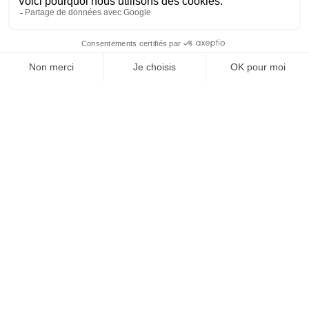
2
habitació(ns)
EQUIPAMENTS
COMODITATS