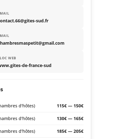
MAIL
ontact.66@gites-sud.fr
MAIL
chambresmaspetit@gmail.com
LOC WEB
www.gites-de-france-sud
es
chambres d'hôtes)
115€ — 150€
chambres d'hôtes)
130€ — 165€
chambres d'hôtes)
185€ — 205€