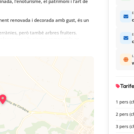
ada, l'enoturisme, el patrimoni i l'art de
E
lment renovada i decorada amb gust, és un
c
errànies, però també arbres fruiters.
E
relaxar-vos a la piscina compartida no
dària), accessible de 10h a 19h, d'inicis
.
L
coltar el soroll de l'aigua, que us acariciarà
prepararà uns deliciosos petits-deunys.
Tarif
1 pers (
2 pers (
3 pers (