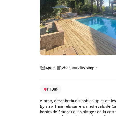
6
pers.
2
hab.
2
lits simple
THUIR
A prop, descobreix els pobles típics de les 
Byrrh a Thuir, els carrers medievals de Ca
bonics de França) o les platges de la cos