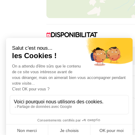
DISPONIBILITAT
1 January 2026 → 31 December 2026
ALLOTJAMENT
2
2
habitació(ns)
llit(s)
individual