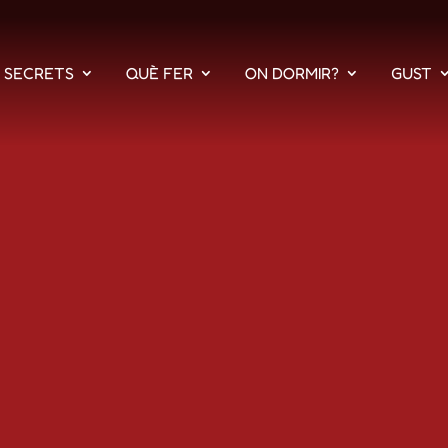
S SECRETS
QUÈ FER
ON DORMIR?
GUST