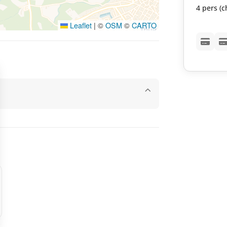
4 pers (
Leaflet
|
©
OSM
©
CARTO