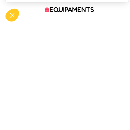
EQUIPAMENTS
COMODITATS
SERVEIS
OFF
ASP
Bou
Tél.