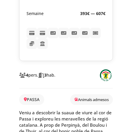
Semaine
393€ — 607€
4
pers.
3
hab.
PASSA
Animals admesos
Veniu a descobrir la suaua de viure al cor de
Passa i exploreu les meravelles de la regió
catalana. A prop de Perpinyà, del Boulou i
de Thuir, al cor del bonic poble de Passa,