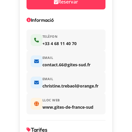
Reservar
Informació
TELÈFON
+33 4 68 11 40 70
EMAIL
contact.66@gites-sud.fr
EMAIL
christine.trebaol@orange.fr
LLOC WEB
www.gites-de-france-sud
Tarifes