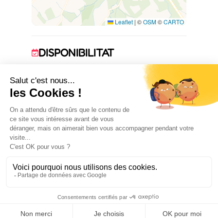
Leaflet
|
©
OSM
©
CARTO
DISPONIBILITAT
1 January 2026 → 31 December 2026
ALLOTJAMENT
3
habitació(ns)