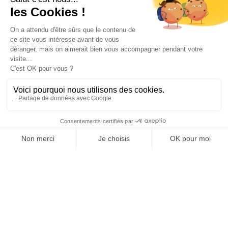
1
llit(s) individual
COMODITATS
OFFICE DE TOURISME
ASPRES-THUIR