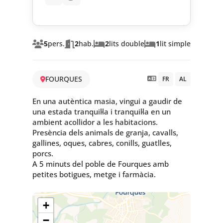
5
pers.
2
hab.
2
lits double
1
lit simple
FOURQUES
FR
AL
En una autèntica masia, vingui a gaudir de
una estada tranquil·la i tranquil·la en un
ambient acollidor a les habitacions.
Presència dels animals de granja, cavalls,
gallines, oques, cabres, conills, guatlles,
porcs.
A 5 minuts del poble de Fourques amb
petites botigues, metge i farmàcia.
+
−