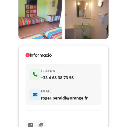
Informació
TELÈFON
+33 4 68 38 73 98
EMAIL
roger.peraldi@orange.fr