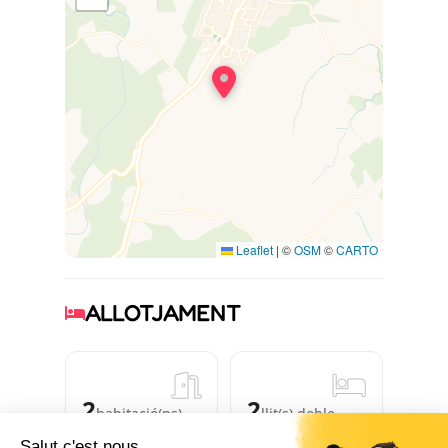
Leaflet
|
©
OSM
©
CARTO
ALLOTJAMENT
2
2
habitació(ns)
llit(s) doble