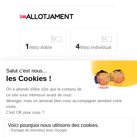
ALLOTJAMENT
1
4
llit(s) doble
llit(s) individual
COMODITATS
SERVEIS