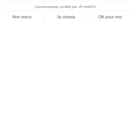
OFFICE DE TOURISME
ASPRES-THUIR
Boulevard Violet, 66300 Thuir
Tél. +33 4 68 53 45 86
L’OFFICE DE TOURISME
Notícies