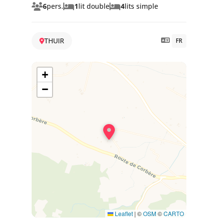
6
pers.
1
lit double
4
lits simple
THUIR
FR
+
−
Leaflet
|
©
OSM
©
CARTO