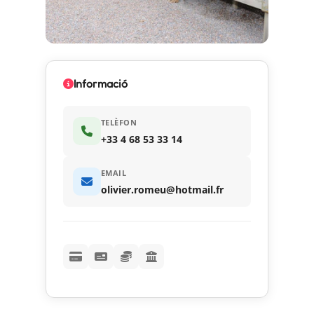
Informació
TELÈFON
+33 4 68 53 33 14
EMAIL
olivier.romeu@hotmail.fr