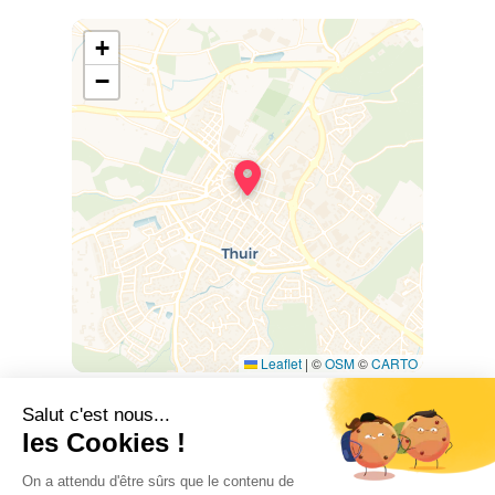
+
−
Leaflet
|
©
OSM
©
CARTO
66300 THUIR