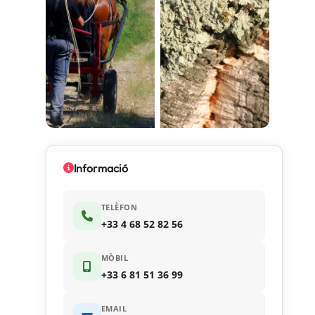
Informació
TELÈFON
+33 4 68 52 82 56
MÒBIL
+33 6 81 51 36 99
EMAIL