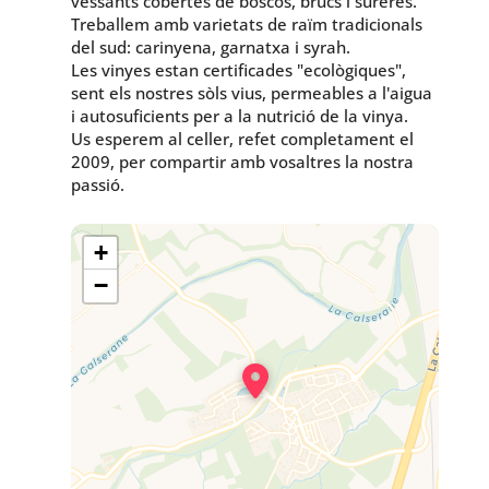
vessants cobertes de boscos, brucs i sureres.
Treballem amb varietats de raïm tradicionals
del sud: carinyena, garnatxa i syrah.
Les vinyes estan certificades "ecològiques",
sent els nostres sòls vius, permeables a l'aigua
i autosuficients per a la nutrició de la vinya.
Us esperem al celler, refet completament el
2009, per compartir amb vosaltres la nostra
passió.
+
−