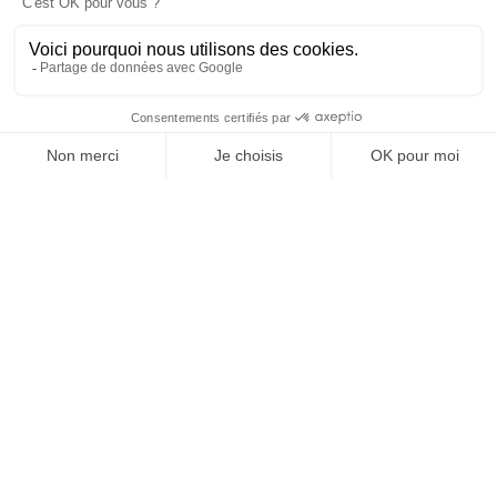
OFFICE DE TOURISME
ASPRES-THUIR
Boulevard Violet, 66300 Thuir
Tél. +33 4 68 53 45 86
L’OFFICE DE TOURISME
Notícies
Com és que?
Fullets
Taxa turística
Segueix-nos !