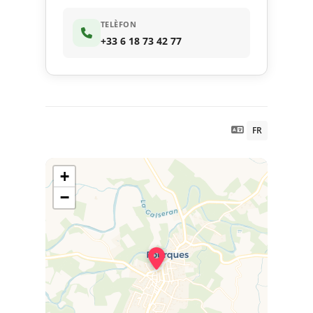
TELÈFON
+33 6 18 73 42 77
FR
+
−