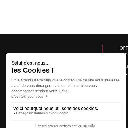
OFF
ASP
Bou
Tél.