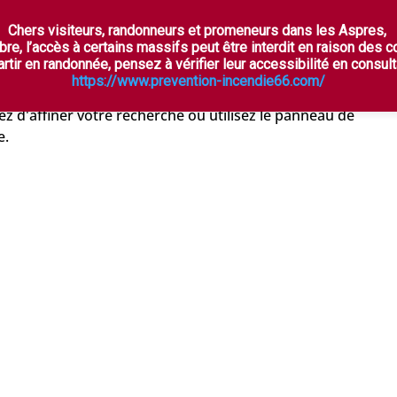
Chers visiteurs, randonneurs et promeneurs dans les Aspres,
ÈTES
À VOIR, À FAIRE
OÙ DORMIR ?
DÉGU
bre, l’accès à certains massifs peut être interdit en raison des 
t
rtir en randonnée, pensez à vérifier leur accessibilité en consulta
https://www.prevention-incendie66.com/
z d'affiner votre recherche ou utilisez le panneau de
e.