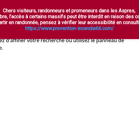
Chers visiteurs, randonneurs et promeneurs dans les Aspres,
ÈTES
À VOIR, À FAIRE
OÙ DORMIR ?
DÉGU
bre, l’accès à certains massifs peut être interdit en raison des 
t
rtir en randonnée, pensez à vérifier leur accessibilité en consulta
https://www.prevention-incendie66.com/
z d'affiner votre recherche ou utilisez le panneau de
e.