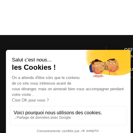
OFF
ASP
Bou
Tél.