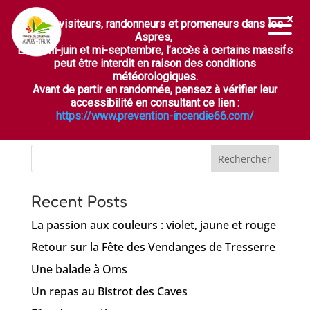
Chers visiteurs, randonneurs et promeneurs dans les
Ouvrir la barre d’outils
Aspres,
Aucun résultat
Entre mi-juin et mi-septembre, l’accès à certains massifs
peut être interdit en raison des conditions
météorologiques.
La page demandée est introuvable. Essayez
Avant de partir en randonnée, pensez à vérifier leur
d'affiner votre recherche ou utilisez le panneau
accessibilité en consultant ce lien :
de navigation ci-dessus pour localiser l'article.
https://www.prevention-incendie66.com/
Search
Recent Posts
La passion aux couleurs : violet, jaune et rouge
Retour sur la Fête des Vendanges de Tresserre
Une balade à Oms
Un repas au Bistrot des Caves