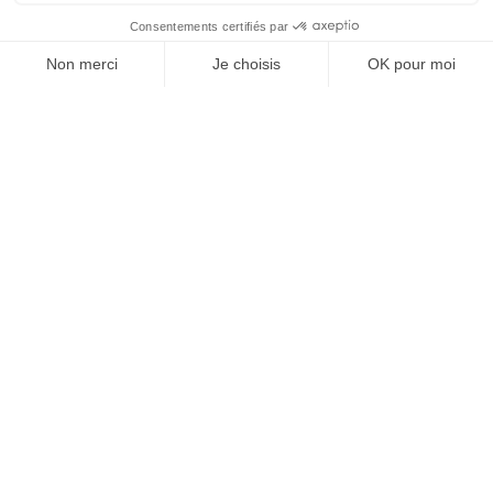
OFFICE DE TOURISME
ASPRES-THUIR
Boulevard Violet, 66300 Thuir
Tél. +33 4 68 53 45 86
L’OFFICE DE TOURISME
Actualités
Comment venir ?