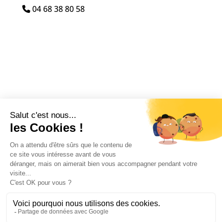
04 68 38 80 58
←
Thuir
Tresserre
→