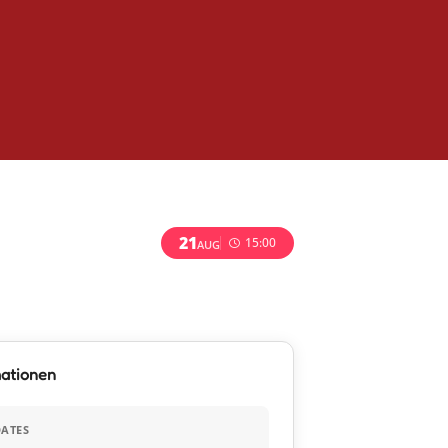
21
15:00
AUG
mationen
ATES