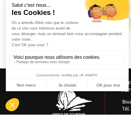
Rue de la Tramontane, 66300 PASSA
OFF
ASP
Bou
Tél.