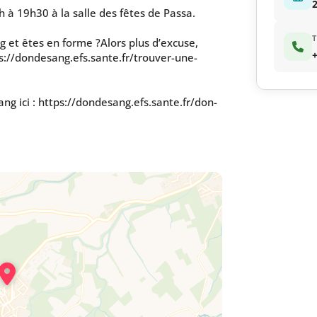
2
à 19h30 à la salle des fêtes de Passa.
T
g et êtes en forme ?Alors plus d’excuse,
+
ps://dondesang.efs.sante.fr/trouver-une-
ang ici : https://dondesang.efs.sante.fr/don-