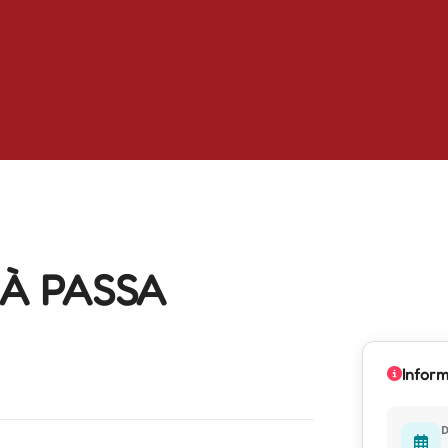
À PASSA
Infor
D