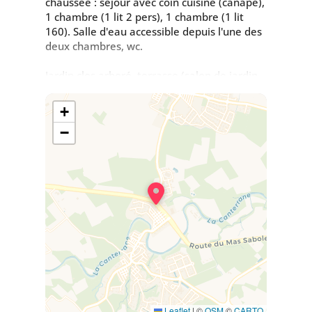
chaussée : séjour avec coin cuisine (canapé),
1 chambre (1 lit 2 pers), 1 chambre (1 lit
160). Salle d'eau accessible depuis l'une des
deux chambres, wc.
Jardin clos arboré, terrasse (salon de jardin,
barbecue commun), accès à la piscine privée
du propriétaire.
+
−
Leaflet
|
©
OSM
©
CARTO