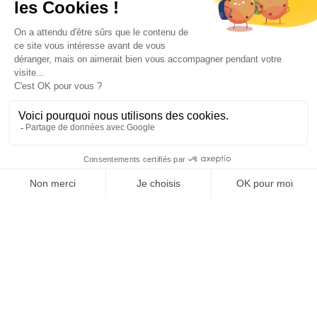
1 January 2026 → 31 December 2026
UNTERKUNFT
2
2
Zimmer
Doppelbett(en)
AUSSTATTUNG
KOMFORT
SERVICES