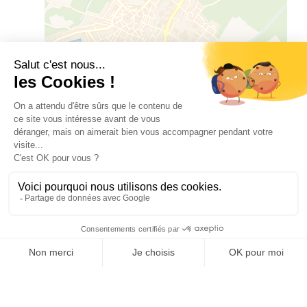
Leaflet
|
©
OSM
©
CARTO
Chemin du Salaou, Direction Espace Léon
Blum, 66300 THUIR
AUSSTATTUNG