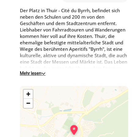
Der Platz in Thuir - Cité du Byrrh, befindet sich
neben den Schulen und 200 m von den
Geschäften und dem Stadtzentrum entfernt.
Liebhaber von Fahrradtouren und Wanderungen
kommen hier voll auf ihre Kosten. Thuir, die
ehemalige befestigte mittelalterliche Stadt und
Wiege des berühmten Aperitifs "Byrrh", ist eine
kulturelle, aktive und dynamische Stadt, die auch
eine Stadt der Messen und Märkte ist. Das Leben
belebt sie das ganze Jahr über und im Sommer
Mehr lesen
machen ihre Animationen sie noch attraktiver.
+
−