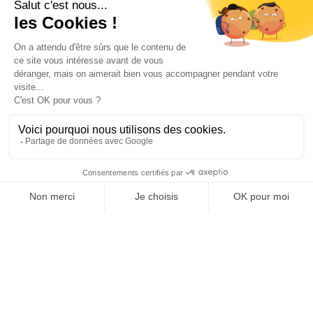
UNTERKUNFT
2
1
Zimmer
Doppelbett(en)
2
Einzelbett(en)
AUSSTATTUNG
KOMFORT