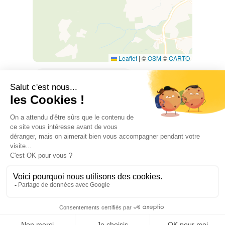
Leaflet
|
©
OSM
©
CARTO
Mas Petit, 66300 THUIR
VERFÜGBARKEIT
1 February 2026 → 7 November 2026
AUSSTATTUNG