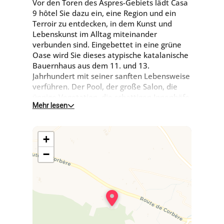
Vor den Toren des Aspres-Gebiets lädt Casa
9 hôtel Sie dazu ein, eine Region und ein
Terroir zu entdecken, in dem Kunst und
Lebenskunst im Alltag miteinander
verbunden sind. Eingebettet in eine grüne
Oase wird Sie dieses atypische katalanische
Bauernhaus aus dem 11. und 13.
Jahrhundert mit seiner sanften Lebensweise
verführen. Der Pool, der große Salon, die
üppige Vegetation, die schattigen Innenhöfe
Mehr lesen
und die Persönlichkeit der Zimmer machen
es zu einem außergewöhnlichen Ort mit
hohem Komfort, an dem Sie sich "zu Hause,
+
anderswo" fühlen werden...
−