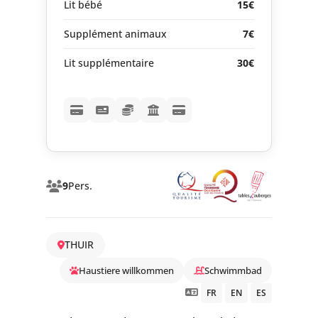
Lit bébé
15€
Supplément animaux
7€
Lit supplémentaire
30€
9
Pers.
THUIR
Haustiere willkommen
Schwimmbad
FR
EN
ES