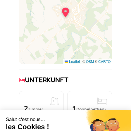
angenehmen Urlaub in ruhiger Lage zu
verbringen, nur 30 Minuten vom Meer und
Spanien und 1 Stunde von den Skipisten
entfernt.
Leaflet
|
©
OSM
©
CARTO
UNTERKUNFT
2
1
Zimmer
Doppelbett(en)