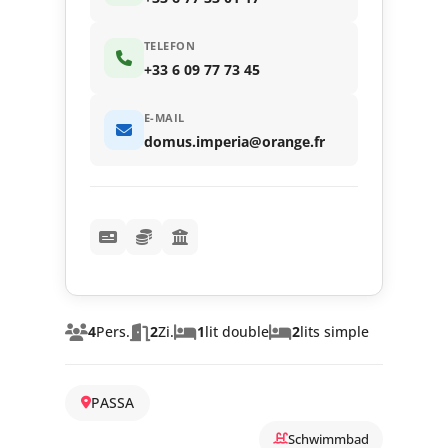
TELEFON
+33 6 09 77 73 45
E-MAIL
domus.imperia@orange.fr
4
Pers.
2
Zi.
1
lit double
2
lits simple
PASSA
Schwimmbad