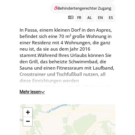
Behindertengerechter Zugang
FR
AL
EN
ES
In Passa, einem kleinen Dorf in den Aspres,
befindet sich eine 70 m² große Wohnung in
einer Residenz mit 4 Wohnungen, die ganz
neu ist, da sie aus dem Jahr 2016
stammt.Während Ihres Urlaubs können Sie
den Grill, das beheizte Schwimmbad, die
Sauna und einen Fitnessraum mit Laufband,
Crosstrainer und Tischfußball nutzen, all
diese Einrichtungen werden
gemeinschaftlich genutzt. Die Wohnung im
Mehr lesen
Erdgeschoss öffnet sich zu einem Innenhof
mit Blick auf den Pool, sie ist geräumig und
sehr hell, sie besteht aus 2 Schlafzimmern,
+
einem Wohnzimmer mit offener, voll
ausgestatteter Küche. Außerdem stehen
−
Ihnen ein Garten und ein Privatparkplatz zur
Verfügung. Der ideale Ort, um einen