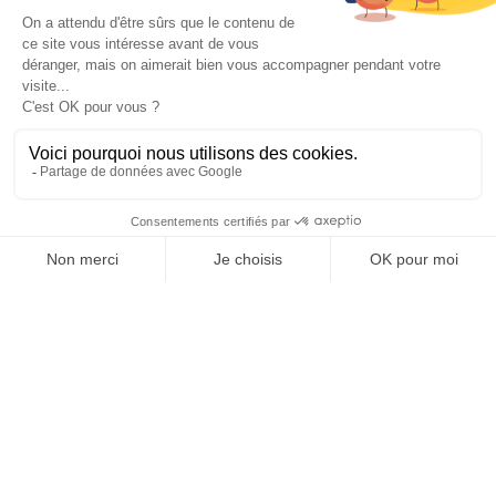
2
Einzelbett(en)
AUSSTATTUNG
KOMFORT
SERVICES