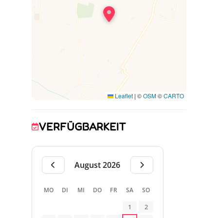
Schlafzimmer 3: 2 Betten 90x190 -.
Badezimmer: Badewanne + Dusche -
Separates WC
Großer, nicht eingezäunter Garten mit
Blumen, Gartenmöbeln und einem Grill.
Der Pool ist gemeinschaftlich, ca. 90 m von
der Unterkunft entfernt, 2 weitere
Unterkünfte auf dem Grundstück (wo die
Leaflet
|
©
OSM
©
CARTO
Eigentümerin wohnt).
VERFÜGBARKEIT
August 2026
MO
DI
MI
DO
FR
SA
SO
1
2