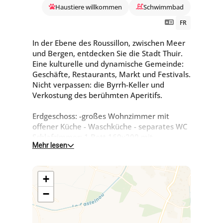
Haustiere willkommen
Schwimmbad
FR
In der Ebene des Roussillon, zwischen Meer
und Bergen, entdecken Sie die Stadt Thuir.
Eine kulturelle und dynamische Gemeinde:
Geschäfte, Restaurants, Markt und Festivals.
Nicht verpassen: die Byrrh-Keller und
Verkostung des berühmten Aperitifs.
Erdgeschoss: -großes Wohnzimmer mit
offener Küche - Waschküche - separates WC
Schlafzimmer: 1 Bett 160x200 mit
Mehr lesen
angrenzendem Badezimmer + italienischer
Dusche.
Terrasse
+
Erster Stock: Die Schlafzimmer haben jeweils
ein eigenes angrenzendes Badezimmer, 2
−
der Schlafzimmer haben eine gemeinsame
Terrasse - Schlafzimmer 1: 2 Betten 90x190
- Schlafzimmer 2: 2 Betten 90x190 -