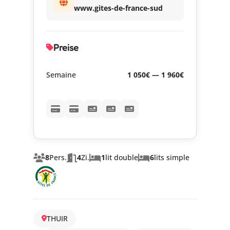
www.gites-de-france-sud
Preise
Semaine
1 050€ — 1 960€
8
Pers.
4
Zi.
1
lit double
6
lits simple
THUIR