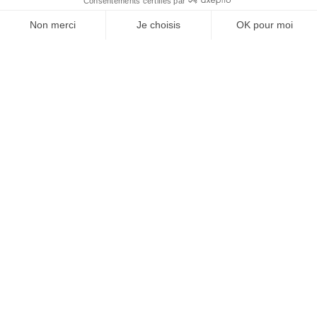
6
Einzelbett(en)
AUSSTATTUNG
KOMFORT
SERVICES