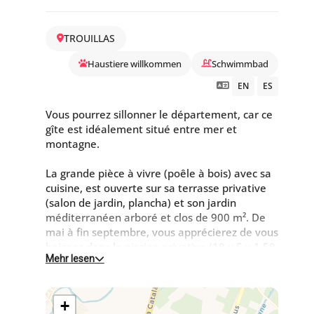
TROUILLAS
Haustiere willkommen
Schwimmbad
EN
ES
Vous pourrez sillonner le département, car ce
gîte est idéalement situé entre mer et
montagne.
La grande pièce à vivre (poêle à bois) avec sa
cuisine, est ouverte sur sa terrasse privative
(salon de jardin, plancha) et son jardin
méditerranéen arboré et clos de 900 m². De
mai à fin septembre, vous apprécierez de vous
baigner dans la piscine privative (10 x 5 x 1.50
Mehr lesen
m) au gîte et vous pourrez contempler la vue
environnante.
Vous disposerez de 2 chambres chacune
+
équipée d'1 lit 160 avec salle d'eau et