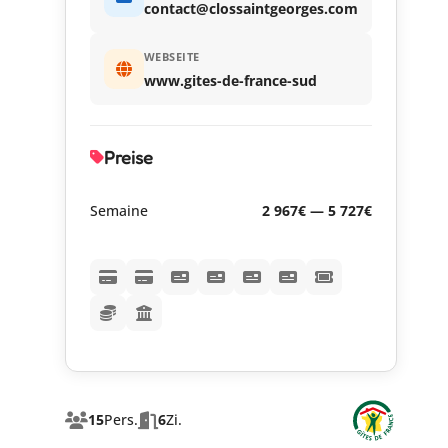
contact@clossaintgeorges.com
WEBSEITE
www.gites-de-france-sud
Preise
Semaine
2 967€ — 5 727€
15
Pers.
6
Zi.