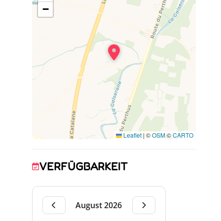
sanitaires attenants, de 2 chambres
−
communicantes chacune avec 3 lits 1 pers,
salle d'eau et sanitaires communs, d'1
chambre avec 1 lit 160, d'1 chambre avec 3
lits 1 pers. Une Salle d'eau indépendante et
des sanitaires indépendants sont également
aménagés.
Un grand parking est à votre disposition dans
la propriété fermée par un portail.
Leaflet
|
©
OSM
©
CARTO
VERFÜGBARKEIT
August 2026