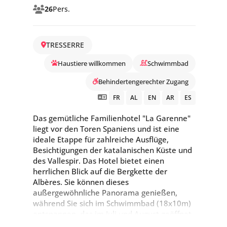
26
Pers.
TRESSERRE
Haustiere willkommen
Schwimmbad
Behindertengerechter Zugang
FR
AL
EN
AR
ES
Das gemütliche Familienhotel "La Garenne"
liegt vor den Toren Spaniens und ist eine
ideale Etappe für zahlreiche Ausflüge,
Besichtigungen der katalanischen Küste und
des Vallespir. Das Hotel bietet einen
herrlichen Blick auf die Bergkette der
Albères. Sie können dieses
außergewöhnliche Panorama genießen,
während Sie sich im Schwimmbad (18x10m)
entspannen, das im Juli und August geöffnet
ist.