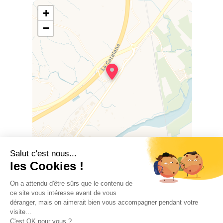
+
−
Leaflet
|
©
OSM
©
CARTO
RD 900, 66300 TRESSERRE
AUSSTATTUNG