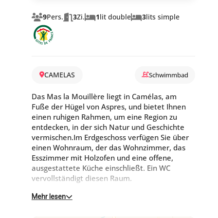
9
Pers.
3
Zi.
1
lit double
3
lits simple
CAMELAS
Schwimmbad
Das Mas la Mouillère liegt in Camélas, am
Fuße der Hügel von Aspres, und bietet Ihnen
einen ruhigen Rahmen, um eine Region zu
entdecken, in der sich Natur und Geschichte
vermischen.Im Erdgeschoss verfügen Sie über
einen Wohnraum, der das Wohnzimmer, das
Esszimmer mit Holzofen und eine offene,
ausgestattete Küche einschließt. Ein WC
vervollständigt diesen Raum.
Mehr lesen
Im Obergeschoss erwarten Sie zwei
Schlafzimmer, die von einem Badezimmer mit