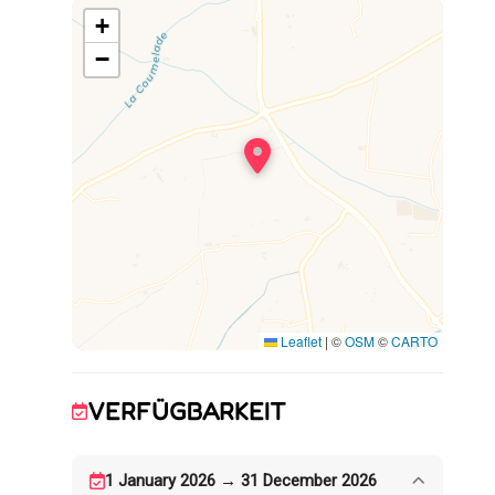
Dusche und WC begleitet werden:
+
Schlafzimmer: 1 Bett 180x200 (oder 2 Betten
90x190) + 1 Bett 90x190.
−
Schlafzimmer: 1 Bett 140x190
Im zweiten Stock befindet sich ein drittes
Schlafzimmer mit Dachschrägen und flexiblen
Schlafmöglichkeiten: 2 Betten 90x190 + 1 Bett
180x200 (oder 2 Betten 90x190).
Ein Badezimmer mit Dusche und WC. Alle
Zimmer verfügen über eine Klimaanlage.
Draußen gibt es einen gemeinsamen, nicht
eingezäunten Garten, eine private Terrasse
mit Plancha, einen Gemeinschaftspool (10x5
m, Tiefe: 1,20 bis 1,80 m), ein Becken mit 2 m
Leaflet
|
©
OSM
©
CARTO
Durchme...
VERFÜGBARKEIT
1 January 2026 → 31 December 2026