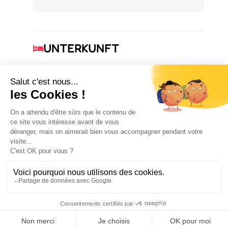
UNTERKUNFT
3
1
Zimmer
Doppelbett(en)
3
Einzelbett(en)
AUSSTATTUNG